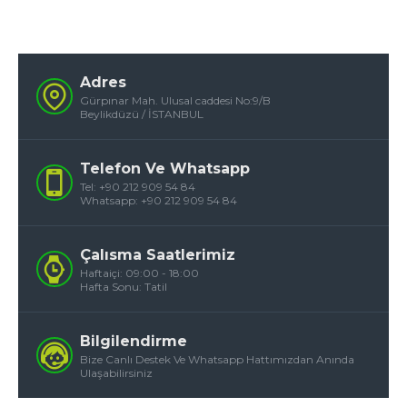
Adres
Gürpınar Mah. Ulusal caddesi No:9/B
Beylikdüzü / İSTANBUL
Telefon Ve Whatsapp
Tel: +90 212 909 54 84
Whatsapp: +90 212 909 54 84
Çalısma Saatlerimiz
Haftaiçi: 09:00 - 18:00
Hafta Sonu: Tatil
Bilgilendirme
Bize Canlı Destek Ve Whatsapp Hattımızdan Anında
Ulaşabilirsiniz