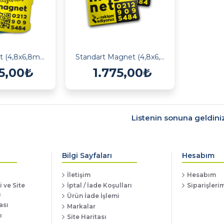
Özel Magnet (4,8x6,8mm Özel Kesim)
Standart Magnet (4,8x6,8mm Oval Kesim)
75,00₺
1.775,00₺
Listenin sonuna geldiniz
Bilgi Sayfaları
Hesabım
İletişim
Hesabım
 ve Site
İptal / İade Koşulları
Siparişleri
ı
Ürün İade İşlemi
ası
Markalar
ı
Site Haritası