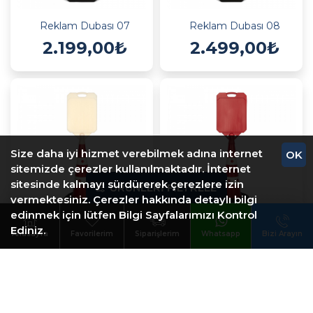
Reklam Dubası 07
Reklam Dubası 08
2.199,00₺
2.499,00₺
Size daha iyi hizmet verebilmek adına internet
OK
sitemizde çerezler kullanılmaktadır. İnternet
sitesinde kalmayı sürdürerek çerezlere izin
ÜRÜNLERI FILTRELE
vermektesiniz. Çerezler hakkında detaylı bilgi
edinmek için lütfen Bilgi Sayfalarımızı Kontrol
Ediniz.
Reklam Dubası 09
Reklam Dubası 09 (Kırmızı)
Anasayfa
Favorilerim
Siparişlerim
Whatsapp
Bizi Arayın
1.995,00₺
1.995,00₺