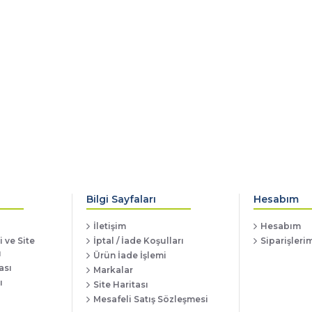
Bilgi Sayfaları
Hesabım
İletişim
Hesabım
 ve Site
İptal / İade Koşulları
Siparişleri
ı
Ürün İade İşlemi
ası
Markalar
ı
Site Haritası
Mesafeli Satış Sözleşmesi