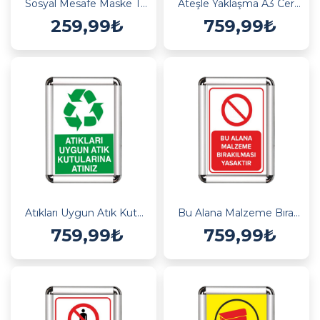
Sosyal Mesafe Maske Takılmadan Girilmez
Ateşle Yaklaşma A3 Cerceveli Uyarı ve Yönlendirme Levhası
259,99₺
759,99₺
Atıkları Uygun Atık Kutularına Atın A3 Cerceveli Uyarı ve Yönlendirme Levhası
Bu Alana Malzeme Bırakmak Yasak A3 Cerceveli Uyarı ve Yönlendirme Levhası
759,99₺
759,99₺