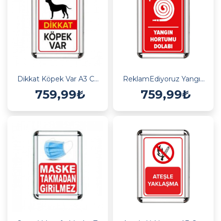
Dikkat Köpek Var A3 Cerceveli Uyarı ve Yönlendirme Levhası
ReklamEdiyoruz Yangın Hortumu Dolabı A3 Cerceveli Uyarı ve Yönlendirme Levhası
759,99₺
759,99₺