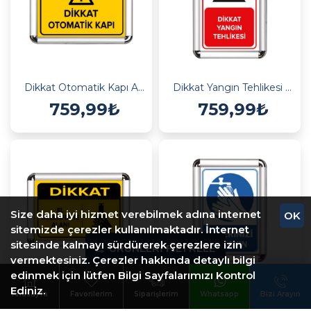
Dikkat Otomatik Kapı A3 Cerceveli Uyarı ve Yönlendirme Levhası
Dikkat Yangın Tehlikesi A3 Cerceveli Uyarı ve Yönlendirme Levhası
759,99₺
759,99₺
Size daha iyi hizmet verebilmek adına internet
OK
sitemizde çerezler kullanılmaktadır. İnternet
sitesinde kalmayı sürdürerek çerezlere izin
ÜRÜNLERI FILTRELE
vermektesiniz. Çerezler hakkında detaylı bilgi
edinmek için lütfen Bilgi Sayfalarımızı Kontrol
Ediniz.
El Dezenfte Alanı A3 Cerceveli Uyarı ve Yönlendirme Levhası
Ellerinizi Yıkayın A3 Cerceveli Uyarı ve Yönlendirme Levhası
Anasayfa
Favorilerim
Siparişlerim
Whatsapp
Bizi Arayın