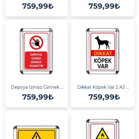
759,99₺
759,99₺
Depoya İzinsiz Girmek Yasak A3 Cerceveli Uyarı ve Yönlendirme Levhası
Dikkat Köpek Var 2 A3 Cerceveli Uyarı ve Yönlendirme Levhası
759,99₺
759,99₺