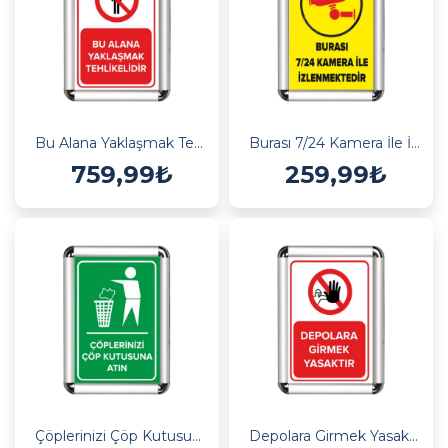
Bu Alana Yaklaşmak Tehlikelidir A3 Cerceveli Uyarı ve Yönlendirme Levhası
Burası 7/24 Kamera İle İzlenmektedir Cerceveli Uyarı ve Yönlendirme Levhası
759,99₺
259,99₺
Çöplerinizi Çöp Kutusuna Atınız A3 Cerceveli Uyarı ve Yönlendirme Levhası
Depolara Girmek Yasaktır A3 Cerceveli Uyarı ve Yönlendirme Levhası