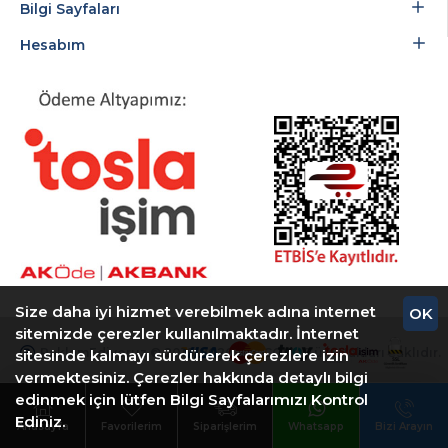
Bilgi Sayfaları
Hesabım
Size daha iyi hizmet verebilmek adına internet
OK
sitemizde çerezler kullanılmaktadır. İnternet
ReklamEdiyoruz © 2018-2026 ARTCOM - Tüm Hakları Saklıdır.
sitesinde kalmayı sürdürerek çerezlere izin
vermektesiniz. Çerezler hakkında detaylı bilgi
edinmek için lütfen Bilgi Sayfalarımızı Kontrol
Ediniz.
Anasayfa
Favorilerim
Siparişlerim
Whatsapp
Bizi Arayın