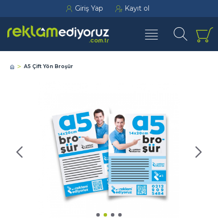
Giriş Yap
Kayıt ol
A5 Çift Yön Broşür