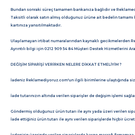
Bundan sonraki süreç tamamen bankanıza bağlıdır ve Reklame
Taksitli olarak satın almış olduğunuz ürüne ait bedelin tamamı k
kartınıza yansıtılmaktadır.
Ulaşılamayan irtibat numaralarından kaynaklı gecikmelerden
Ayrıntılı bilgi için 0212 909 54 84 Müşteri Destek Hizmetlerini A
DEĞİŞİM SİPARİŞİ VERİRKEN NELERE DİKKAT ETMELİYİM ?
İadeniz Reklamediyoruz.com'un ilgili birimlerine ulaştığında 
İade tutarınızın altında verilen siparişler de değişim işlemi sağ
Göndermiş olduğunuz ürün tutarı ile aynı yada üzeri verilen sip
İade ettiğiniz ürün tutarı ile aynı verilen siparişlerde hiçbir üc
İadenizin üzerinde verilen siparişlerde kargo masrafı firmamıza 