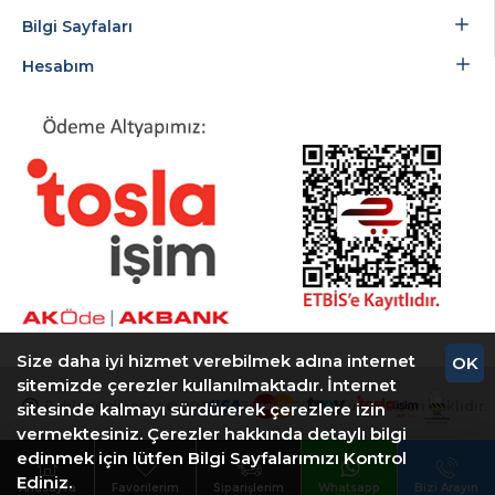
Bilgi Sayfaları
Hesabım
Size daha iyi hizmet verebilmek adına internet
OK
sitemizde çerezler kullanılmaktadır. İnternet
ReklamEdiyoruz © 2018-2026 ARTCOM - Tüm Hakları Saklıdır.
sitesinde kalmayı sürdürerek çerezlere izin
vermektesiniz. Çerezler hakkında detaylı bilgi
edinmek için lütfen Bilgi Sayfalarımızı Kontrol
Ediniz.
Anasayfa
Favorilerim
Siparişlerim
Whatsapp
Bizi Arayın