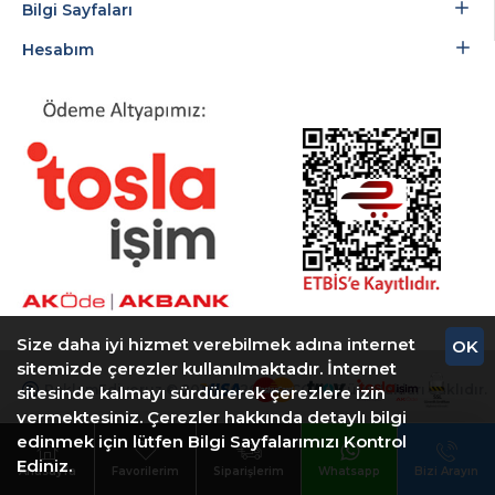
Bilgi Sayfaları
Hesabım
Size daha iyi hizmet verebilmek adına internet
OK
sitemizde çerezler kullanılmaktadır. İnternet
ReklamEdiyoruz © 2018-2026 ARTCOM - Tüm Hakları Saklıdır.
sitesinde kalmayı sürdürerek çerezlere izin
vermektesiniz. Çerezler hakkında detaylı bilgi
edinmek için lütfen Bilgi Sayfalarımızı Kontrol
Ediniz.
Anasayfa
Favorilerim
Siparişlerim
Whatsapp
Bizi Arayın