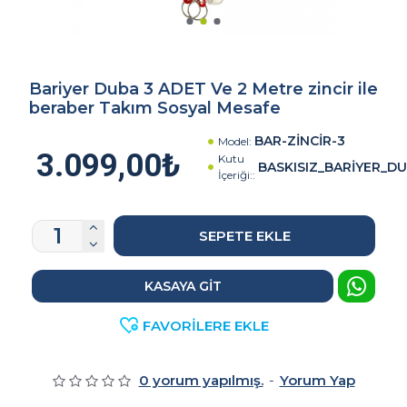
Bariyer Duba 3 ADET Ve 2 Metre zincir ile
beraber Takım Sosyal Mesafe
BAR-ZİNCİR-3
Model:
3.099,00₺
Kutu
BASKISIZ_BARİYER_D
İçeriği::
SEPETE EKLE
KASAYA GIT
FAVORILERE EKLE
0 yorum yapılmış.
-
Yorum Yap