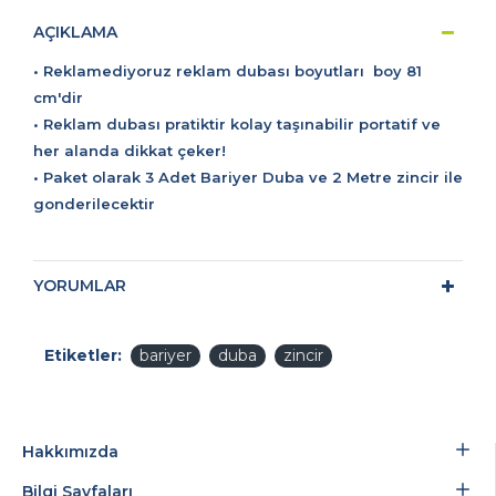
AÇIKLAMA
• Reklamediyoruz reklam dubası boyutları boy 81
cm'dir
• Reklam dubası pratiktir kolay taşınabilir portatif ve
her alanda dikkat çeker!
• Paket olarak 3 Adet Bariyer Duba ve 2 Metre zincir ile
gonderilecektir
YORUMLAR
Etiketler:
bariyer
duba
zincir
Hakkımızda
Bilgi Sayfaları