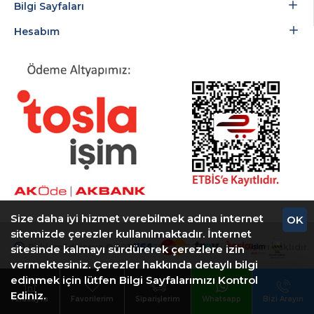
Bilgi Sayfaları
Hesabım
Size daha iyi hizmet verebilmek adına internet
OK
sitemizde çerezler kullanılmaktadır. İnternet
ReklamEdiyoruz © 2018-2026 ARTCOM - Tüm Hakları Saklıdır.
sitesinde kalmayı sürdürerek çerezlere izin
vermektesiniz. Çerezler hakkında detaylı bilgi
edinmek için lütfen Bilgi Sayfalarımızı Kontrol
Ediniz.
Anasayfa
Favorilerim
Siparişlerim
Whatsapp
Bizi Arayın